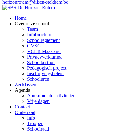
horizonrotem@dilsen-stokkem.be
Home
Over onze school
Team
Infobrochure
Schoolreglement
OVSG
VCLB Maasland
Privacyverklaring
Schoolbestuur
Pedagogisch project
Inschrijvingsbeleid
Schooluren
Zeeklassen
Agenda
Aankomende activiteiten
Vrije dagen
Contact
Ouderraad
Info
Trooper
Schoolraad