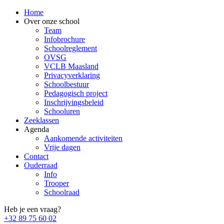
Home
Over onze school
Team
Infobrochure
Schoolreglement
OVSG
VCLB Maasland
Privacyverklaring
Schoolbestuur
Pedagogisch project
Inschrijvingsbeleid
Schooluren
Zeeklassen
Agenda
Aankomende activiteiten
Vrije dagen
Contact
Ouderraad
Info
Trooper
Schoolraad
Heb je een vraag?
+32 89 75 60 02